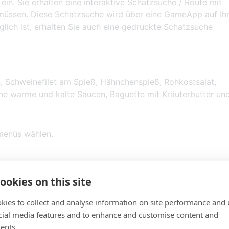
ein. Sie erhalten eine interaktive Schatzsuche / Route mit
müssen. Diese Schatzsuche wird über eine GameApp auf Ih
glich ist, erhalten Sie auch eine gedruckte Schatzsuche
, Schweinefilet am Spieß, Hähnchenspieß, Rohkostsalat,
ne warme und kalte Saucen, Baguette mit Kräuterbutter un
rmenüs wählen.
her.
ookies on this site
ne
kies to collect and analyse information on site performance and 
cial media features and to enhance and customise content and
GEMENT
ents.