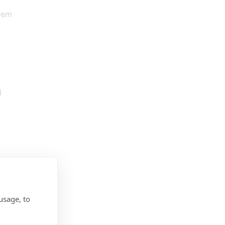
rem
d
usage, to