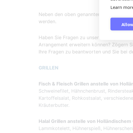
Learn mor
Neben den oben genannten Teilen kann da
werden.
Allow
Haben Sie Fragen zu unserem Angebot ode
Arrangement erweitern können? Zögern Sie 
Ihre Fragen zu beantworten und Sie bei de
GRILLEN
Fisch & Fleisch Grillen anstelle von Holl
Schweinefilet, Hähnchenbrust, Rinderstea
Kartoffelsalat, Rohkostsalat, verschiede
Kräuterbutter.
Halal Grillen anstelle von Holländischem 
Lammkotelett, Hühnerspieß, Hühnerschenke