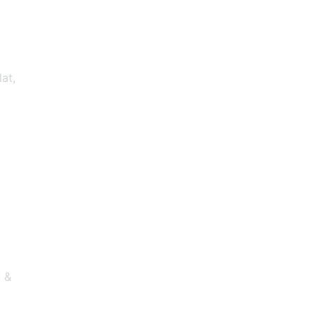
at,
k &