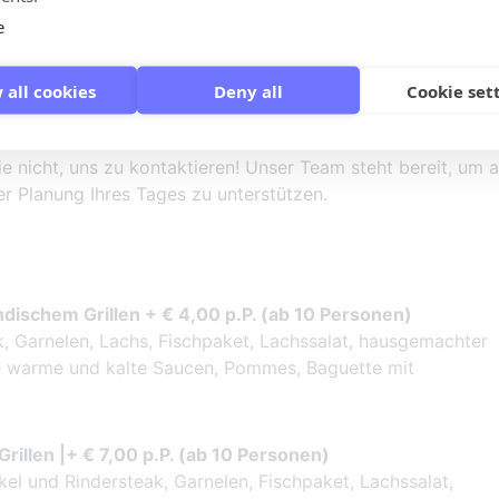
e
s Arrangement mit verschiedenen Möglichkeiten erweitert
 all cookies
Deny all
Cookie set
r möchten Sie mehr darüber erfahren, wie Sie Ihr
nicht, uns zu kontaktieren! Unser Team steht bereit, um a
r Planung Ihres Tages zu unterstützen.
ändischem Grillen + € 4,00 p.P. (ab 10 Personen)
k, Garnelen, Lachs, Fischpaket, Lachssalat, hausgemachter
ne warme und kalte Saucen, Pommes, Baguette mit
Grillen |+ € 7,00 p.P. (ab 10 Personen)
l und Rindersteak, Garnelen, Fischpaket, Lachssalat,