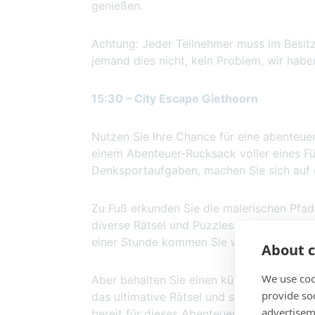
genießen.
Achtung: Jeder Teilnehmer muss im Besitz 
jemand dies nicht, kein Problem, wir hab
15:30 – City Escape Giethoorn
Nutzen Sie Ihre Chance für eine abenteue
einem Abenteuer-Rucksack voller eines Fü
Denksportaufgaben, machen Sie sich auf
Zu Fuß erkunden Sie die malerischen Pfad
diverse Rätsel und Puzzles aus Ihrem Ru
einer Stunde kommen Sie wieder am Start
About c
We use coo
Aber behalten Sie einen kühlen Kopf, denn
provide so
das ultimative Rätsel und schließen Sie d
advertisem
bereit für dieses Abenteuer?