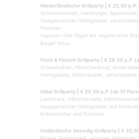
Niederländische Grillparty | € 22,50 p.P
Schulterkotelett, Hamburger, Speckstück,
hausgemachter Heringssalat, verschieden
Pommes
Hier fügen wir vegetarische Br
Vegetarier:
Burger hinzu.
Fisch & Fleisch Grillparty | € 26,50 p.P. 
Schweinefilet, Hähnchenbrust, Rinderstea
Heringssalat, Rohkostsalat, verschiedene
Halal Grillparty | € 29,50 p.P. (ab 10 Per
Lammrack, Hähnchensaté, Hähnchenschenke
hausgemachter Heringssalat und Rohkosts
Kräuterbutter und Pommes.
Holländische Venedig Grillparty | € 32,5
Ribeye, Rinderspieß, würziges Hähnchen, S