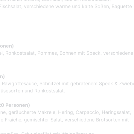
Fischsalat, verschiedene warme und kalte Soßen, Baguette 
sonen)
el, Rohkostsalat, Pommes, Bohnen mit Speck, verschiedene
en)
t Ravigottesauce, Schnitzel mit gebratenem Speck & Zwiebe
üsesorten und Rohkostsalat.
 20 Personen)
e, geräucherte Makrele, Hering, Carpaccio, Heringssalat,
e Fraîche, gemischter Salat, verschiedene Brotsorten mit
emüse, Schweinefilet mit Waldpilzsauce,