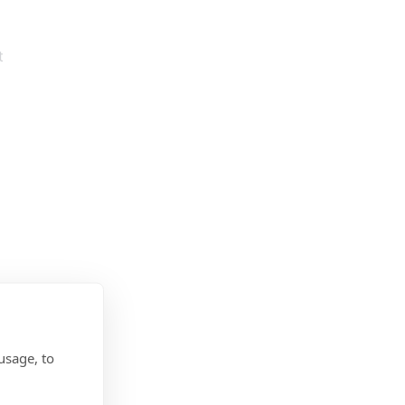
t
a
usage, to
e