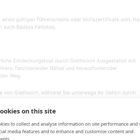
eines gültigen Führerscheins oder Mofazertifikats sein. Ha
en auch Badass Fatbikes.
rliche Entdeckungstour durch Giethoorn! Ausgestattet mit
hrers, faszinierender Rätsel und herausfordernder
 den Weg.
e von Giethoorn, während Sie unterwegs Ihr Gehirn durch
cksack herausfordern. Nach einer spannenden Tour von etw
punkt an.
ookies on this site
kies to collect and analyse information on site performance and 
 eine letzte Herausforderung wartet noch auf Sie! Lösen Si
cial media features and to enhance and customise content and
amit triumphierend die City Escape Giethoorn ab. Sind Sie
ents.