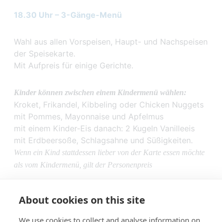
18.30 Uhr –
3-Gänge-Menü
Wahl aus allen Vorspeisen, Haupt- und Nachspeisen
der Speisekarte.
Mit Aufpreis für einige Gerichte.
Kinder können zwischen einem Kindermenü wählen:
Kroket, Frikandel, Kibbeling oder Chicken Nuggets
mit Pommes, Mayonnaise und Apfelmus
mit einem Kinder-Eis danach: 2 Kugeln Vanilleeis
mit Erdbeersoße, Schlagsahne und Süßigkeiten.
Wenn ein Kind stattdessen lieber von der Karte essen möchte
als vom Kindermenü, gilt der Personenpreis
About cookies on this site
We use cookies to collect and analyse information on