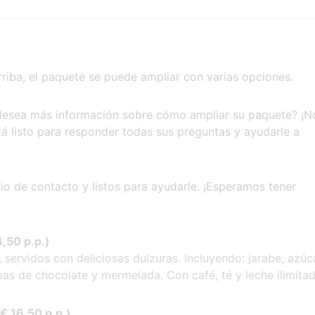
iba, el paquete se puede ampliar con varias opciones.
 desea más información sobre cómo ampliar su paquete? ¡N
á listo para responder todas sus preguntas y ayudarle a
io de contacto y listos para ayudarle. ¡Esperamos tener
,50 p.p.)
ervidos con deliciosas dulzuras. Incluyendo: jarabe, azúc
as de chocolate y mermelada. Con café, té y leche ilimita
€ 16,50 p.p.)