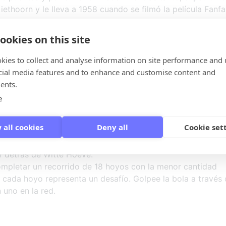
iethoorn y le lleva a 1958 cuando se filmó la película Fanfa
ookies on this site
kies to collect and analyse information on site performance and 
cial media features and to enhance and customise content and
tivas, seguramente tendrá hambre. Nuestro cocinero prepa
ents.
den armar completamente, incluyendo acompañamientos
e
 all cookies
Deny all
Cookie set
f detrás de Witte Hoeve.
ompletar un recorrido de 18 hoyos con la menor cantidad
 cada hoyo representa un desafío. Golpee la bola a través
 uno en la red.