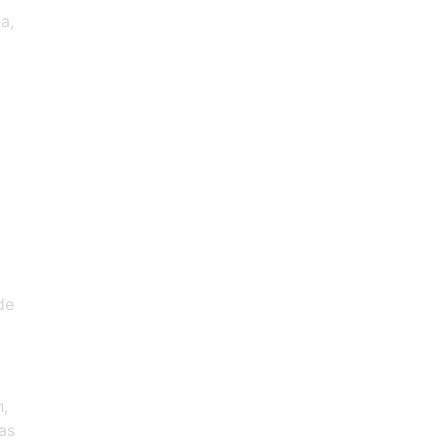
a,
de
,
as