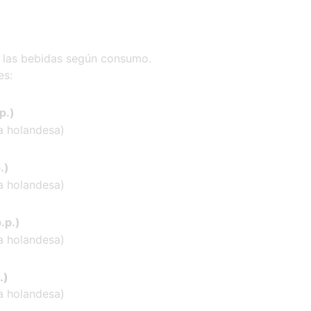
r las bebidas según consumo.
es:
p.)
ra holandesa)
.)
ra holandesa)
.p.)
ra holandesa)
.)
ra holandesa)