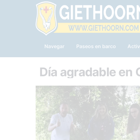
Navegar
Paseos en barco
Activ
Día agradable en 