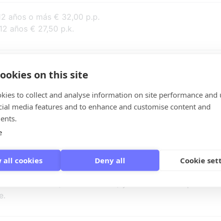
 años o más € 32,00 p.p.
2 años € 27,50 p.k.
 dulce de Giethoorn
ookies on this site
 por Giethoorn
ra del almuerzo"
kies to collect and analyse information on site performance and 
cial media features and to enhance and customise content and
ents.
e
nas
 all cookies
Deny all
Cookie set
ctamente. ¿Prefiere primero un presupuesto o tiene alguna
ene la solicitud (de información) y recibirá una respuesta s
e.