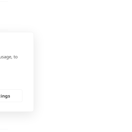
usage, to
tings
in