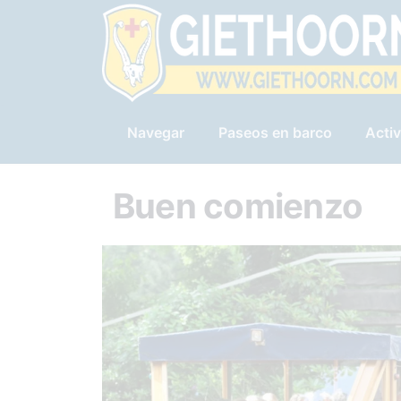
Navegar
Paseos en barco
Activ
Buen comienzo