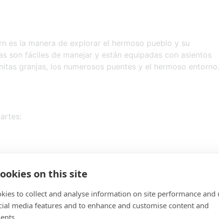
rn es la manera de explorar el hermoso pueblo y su
as son fáciles de manejar y están equipadas con asientos
nitas granjas, los numerosos puentes y el hermoso entorno
artes:
ookies on this site
kies to collect and analyse information on site performance and 
inigolf de 18 hoyos
cial media features and to enhance and customise content and
ents.