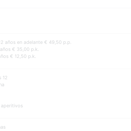
 años en adelante € 49,50 p.p.
años € 35,00 p.k.
ños € 12,50 p.k.
s 12
ha
aperitivos
nas