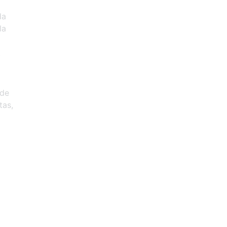
da
la
.
 de
tas,