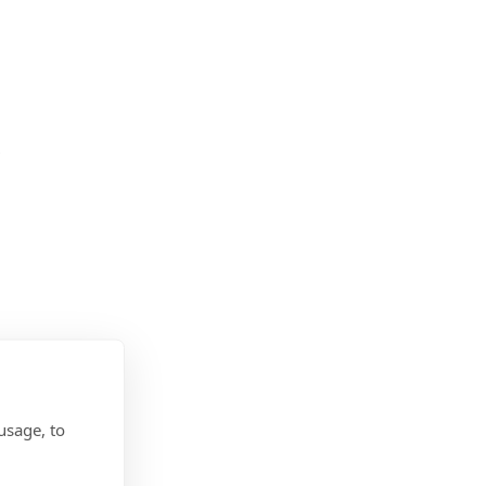
.
usage, to