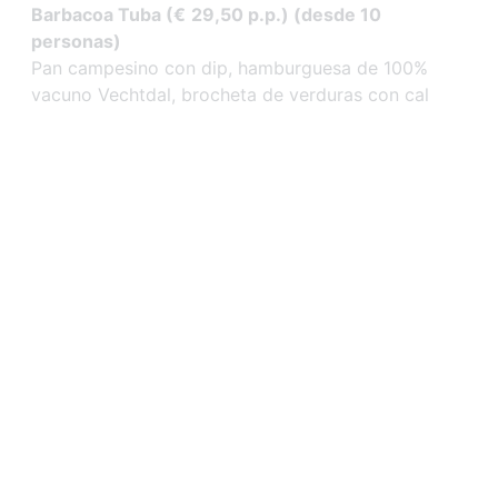
Barbacoa Tuba (
€
29,50 p.p.) (desde 10
personas)
Pan campesino con dip, hamburguesa de 100%
vacuno Vechtdal, brocheta de verduras con cal
desde 4 hasta 100 precio 37,50 €
desde 0 hasta 100 precio 25,00 €
desde 0 hasta 100 precio 9,50 €