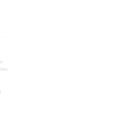
rn
 des
t