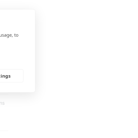
usage, to
tings
ns