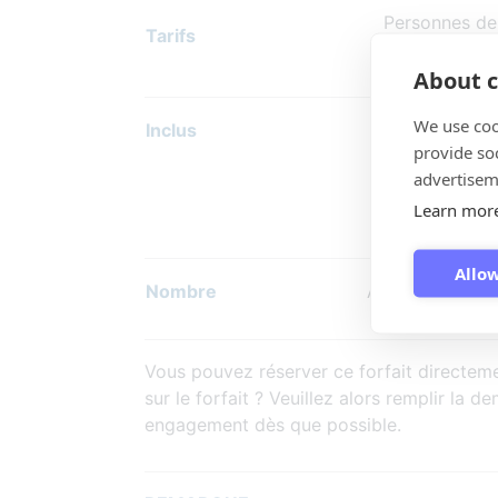
Personnes de 12
Tarifs
Enfants de 4 à 
About c
We use coo
Inclus
Café ou thé a
provide so
Balade en bate
advertisem
Panier pique-
Learn mor
Plat street fo
Allow
Nombre
À partir de 2 p
Vous pouvez réserver ce forfait directeme
sur le forfait ? Veuillez alors remplir la
engagement dès que possible.