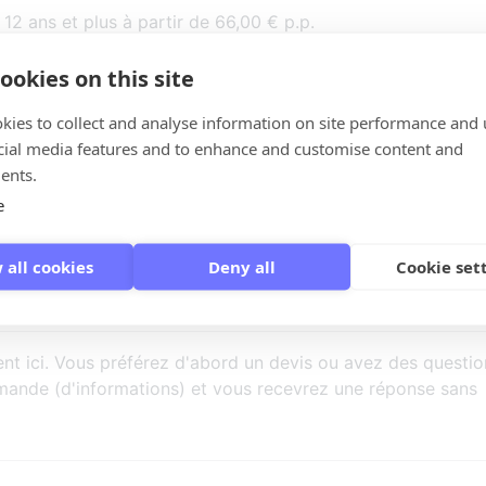
 ans et plus à partir de 66,00 € p.p.
12 ans à partir de 45,00 € p.p.
ookies on this site
kies to collect and analyse information on site performance and 
vec Vondelkoek
cial media features and to enhance and customise content and
au silencieux
ents.
nique
e
od
 all cookies
Deny all
Cookie set
ersonnes
nt ici. Vous préférez d'abord un devis ou avez des questio
 demande (d'informations) et vous recevrez une réponse sans