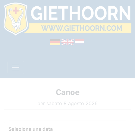
Canoe
per sabato 8 agosto 2026
Seleziona una data