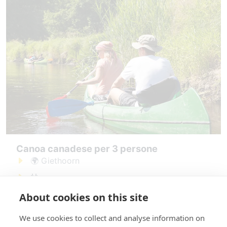
Canoa canadese per 3 persone
🌍 Giethoorn
👬
About cookies on this site
vanaf: € 12,50
Prenota Canoa canadese per 3 persone
We use cookies to collect and analyse information on