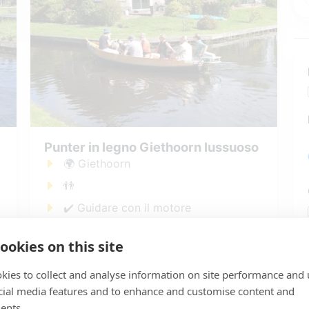
Punter in legno Giethoorn lussuoso
🌍 Giethoorn
👬
✔️ Guidare con il motore
✔️ Cuscini
ookies on this site
✔️ Elettrico
kies to collect and analyse information on site performance and 
vanaf: € 35,00
cial media features and to enhance and customise content and
Prenota Punter in legno
ents.