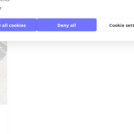
Giethoorn lussuoso
e
 all cookies
Deny all
Cookie set