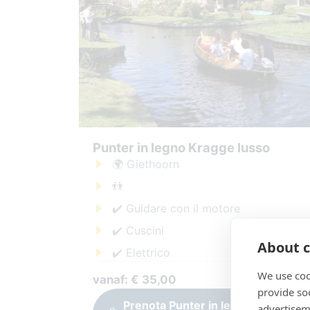
Punter in legno Kragge lusso
🌍 Giethoorn
👬
✔️ Guidare con il motore
✔️ Cuscini
About c
✔️ Elettrico
We use coo
vanaf: € 35,00
provide so
Prenota Punter in legno Kragge
advertisem