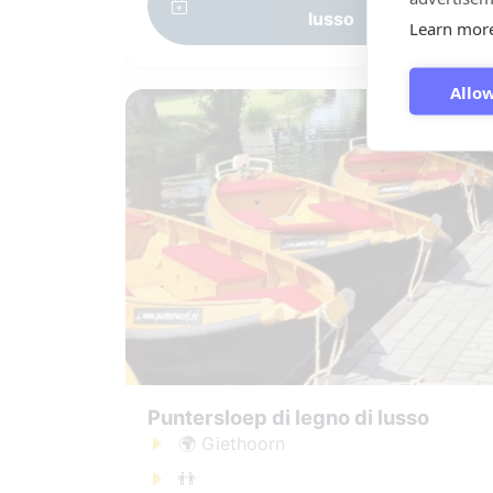
lusso
Learn mor
Allow
Puntersloep di legno di lusso
🌍 Giethoorn
👬