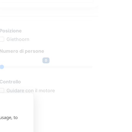
Posizione
Giethoorn
Numero di persone
0
Controllo
Guidare con il motore
Inventario
Cuscini
usage, to
Propulsione
Elettrico