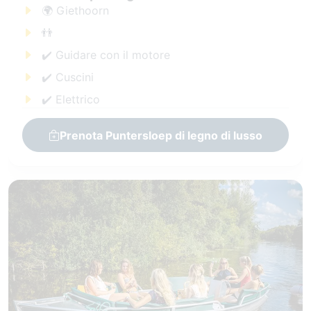
🌍 Giethoorn
👬
✔️ Guidare con il motore
✔️ Cuscini
✔️ Elettrico
Prenota Puntersloep di legno di lusso