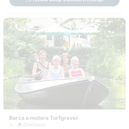
Barca a motore Turfgraver
🌍 Giethoorn