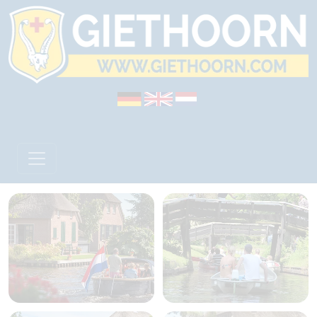
Tutte
le
barche