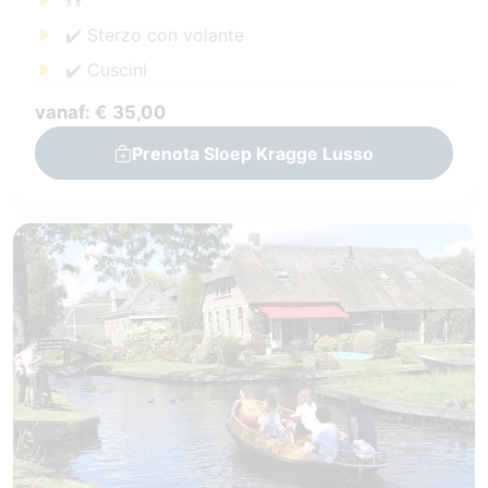
✔️ Sterzo con volante
✔️ Cuscini
vanaf: € 35,00
Prenota Sloep Kragge Lusso