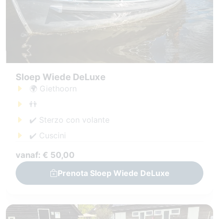
Sloep Wiede DeLuxe
🌍 Giethoorn
👬
✔️ Sterzo con volante
✔️ Cuscini
vanaf: € 50,00
Prenota Sloep Wiede DeLuxe