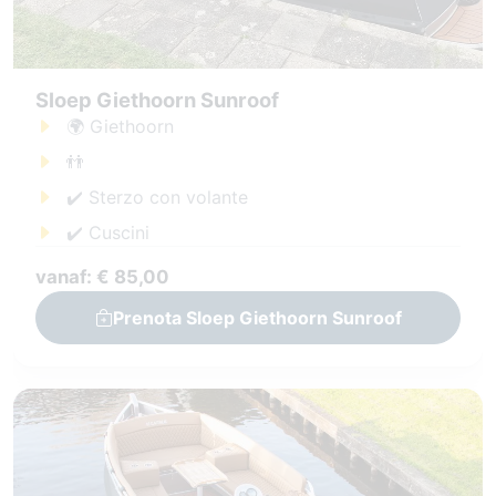
Sloep Giethoorn Sunroof
🌍 Giethoorn
👬
✔️ Sterzo con volante
✔️ Cuscini
vanaf: € 85,00
Prenota Sloep Giethoorn Sunroof