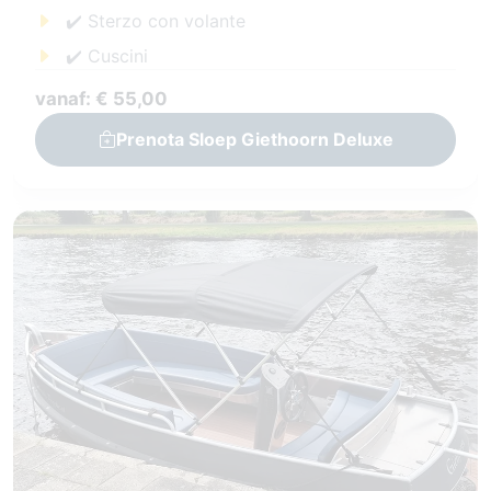
✔️ Sterzo con volante
✔️ Cuscini
vanaf: € 55,00
Prenota Sloep Giethoorn Deluxe