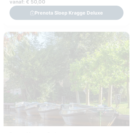
vanaf: € 50,00
Prenota Sloep Kragge Deluxe