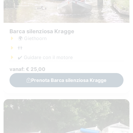
Barca silenziosa Kragge
🌍 Giethoorn
👬
✔️ Guidare con il motore
vanaf: € 25,00
Prenota Barca silenziosa Kragge