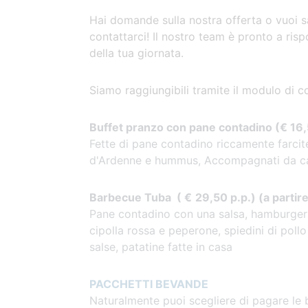
Hai domande sulla nostra offerta o vuoi 
contattarci! Il nostro team è pronto a ris
della tua giornata.
Siamo raggiungibili tramite il modulo di co
Buffet pranzo con pane contadino (€ 16,
Fette di pane contadino riccamente farcite
d'Ardenne e hummus, Accompagnati da caffè
Barbecue Tuba (
€
29,50 p.p.) (a partir
Pane contadino con una salsa, hamburger 
cipolla rossa e peperone, spiedini di poll
salse, patatine fatte in casa
PACCHETTI BEVANDE
Naturalmente puoi scegliere di pagare l