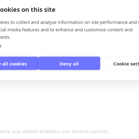
ookies on this site
ogramma o aggiungere qualcosa, contattaci tramite il modu
kies to collect and analyse information on site performance and 
cial media features and to enhance and customise content and
ents.
e
lhelm Tell di Gieterse.
 all cookies
Deny all
Cookie set
 farà esercitare.
petizione di 12 frecce
cchetto può essere ampliato con diverse opzioni.