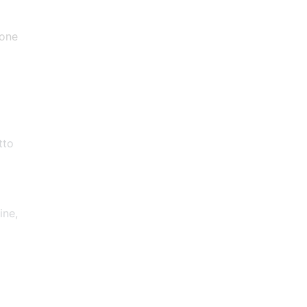
ione
tto
ine,