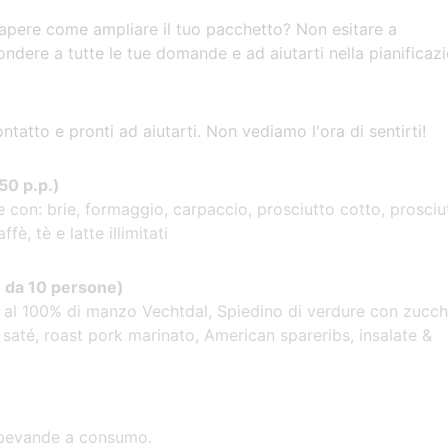
sapere come ampliare il tuo pacchetto? Non esitare a
pondere a tutte le tue domande e ad aiutarti nella pianificaz
ntatto e pronti ad aiutarti. Non vediamo l'ora di sentirti!
50 p.p.)
 con: brie, formaggio, carpaccio, prosciutto cotto, prosciu
, tè e latte illimitati
e da 10 persone)
al 100% di manzo Vechtdal, Spiedino di verdure con zucch
o saté, roast pork marinato, American spareribs, insalate &
e bevande a consumo.