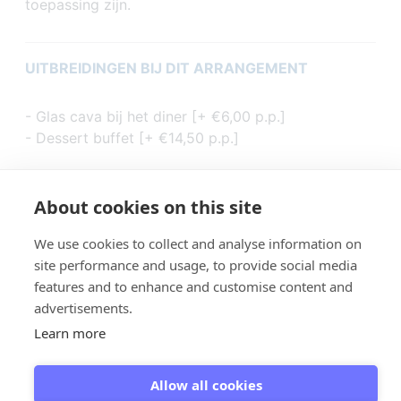
toepassing zijn.
UITBREIDINGEN BIJ DIT ARRANGEMENT
- Glas cava bij het diner [+ €6,00 p.p.]
- Dessert buffet [+ €14,50 p.p.]
About cookies on this site
We use cookies to collect and analyse information on
site performance and usage, to provide social media
features and to enhance and customise content and
advertisements.
Learn more
Giethoorn - Giethoorn Campaign
© 2026
Allow all cookies