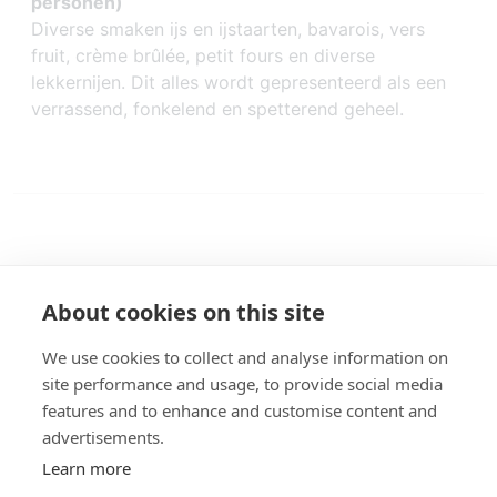
personen)
Diverse smaken ijs en ijstaarten, bavarois, vers
fruit, crème brûlée, petit fours en diverse
lekkernijen. Dit alles wordt gepresenteerd als een
verrassend, fonkelend en spetterend geheel.
About cookies on this site
We use cookies to collect and analyse information on
site performance and usage, to provide social media
Giethoorn - Giethoorn Campaign
© 2026
features and to enhance and customise content and
advertisements.
Learn more