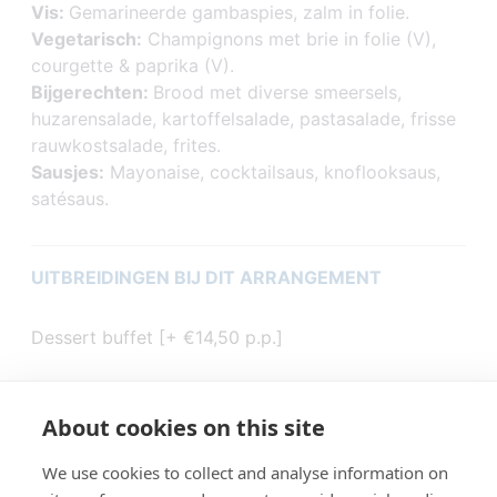
Vis:
Gemarineerde gambaspies, zalm in folie.
Vegetarisch:
Champignons met brie in folie (V),
courgette & paprika (V).
Bijgerechten:
Brood met diverse smeersels,
huzarensalade, kartoffelsalade, pastasalade, frisse
rauwkostsalade, frites.
Sausjes:
Mayonaise, cocktailsaus, knoflooksaus,
satésaus.
UITBREIDINGEN BIJ DIT ARRANGEMENT
Dessert buffet [+ €14,50 p.p.]
About cookies on this site
We use cookies to collect and analyse information on