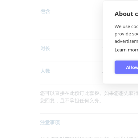
包含
SUP基础知识
About c
包含潜水服和
结束后可淋浴
We use coo
provide so
advertisem
时长
1.5 小时
Learn mor
Allow
人数
从8到15人
您可以直接在此预订此套餐。如果您想先获
您回复，且不承担任何义务。
注意事项