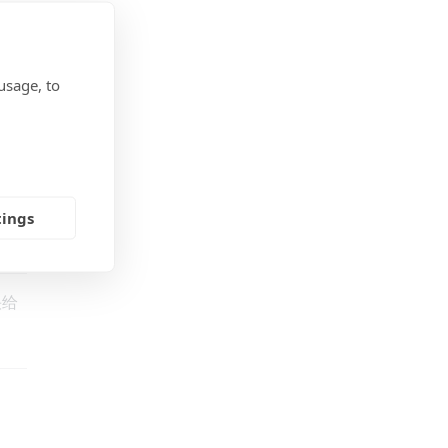
usage, to
tings
快给