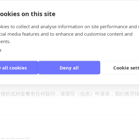
ookies on this site
鞋子
kies to collect and analyse information on site performance and 
cial media features and to enhance and customise content and
ents.
e
 all cookies
Deny all
Cookie set
得报价或对套餐有任何疑问，请填写（信息）申请表，我们将尽